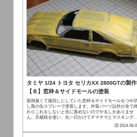
タミヤ 1/24 トヨタ セリカXX 2800GTの製作
【８】窓枠＆サイドモールの塗装
面倒臭くて後回しにしていた窓枠＆サイドモールをつや
し黒の缶スプレーで塗装します。外装パーツ以外が全て
わりこれをしないと先に進めないのでやるしかありませ
ん。爪楊枝を使い、丸一日かけてチマチマとマスキング
ープをひたすら貼り続けました。ふう...
2014.06.