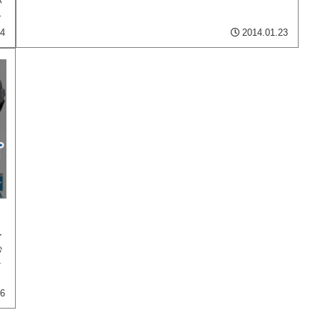
バ
する...
エ
04
2014.01.23
ー
恥
し
26