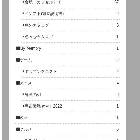
食玩・カプセルトイ
37
インスト(組立説明書)
3
車のカタログ
3
色々なカタログ
1
My Memory
1
ゲーム
2
ドラゴンクエスト
2
アニメ
4
鬼滅の刃
3
宇宙戦艦ヤマト2022
1
映画
1
グルメ
8