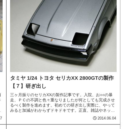
タミヤ 1/24 トヨタ セリカXX 2800GTの製作
【７】研ぎ出し
消
三ヶ月振りのセリカXXの製作記事です。入院、お○○の暴
終
走、ＰＣの不調と色々重なりましたが何としても完成させ
るべく製作を進めます。初めての研ぎ出し実際に、やって
テ
みると加減がわからずドキドキです。正直、雑誌やネット
で研ぎ出しの方法を散々頭に叩き...
07
2014.06.04