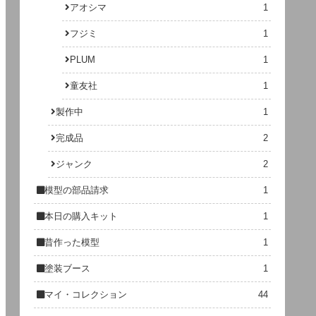
アオシマ
1
フジミ
1
PLUM
1
童友社
1
製作中
1
完成品
2
ジャンク
2
模型の部品請求
1
本日の購入キット
1
昔作った模型
1
塗装ブース
1
マイ・コレクション
44