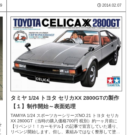
お客様用の若干広めの部屋の３部屋...
09
2014.02.07
タミヤ 1/24 トヨタ セリカXX 2800GTの製作
【１】制作開始～表面処理
TAMIYA 1/24 スポーツカーシリーズNO.21 トヨタ セリカ
XX 2800GT（当時の購入価格700円 税別）約一ヶ月前に
を
【リベンジ！！カーモデル】の記事で宣言していた通り、
缶
リベンジ開始します。但し、素組みではなく整形して塗装