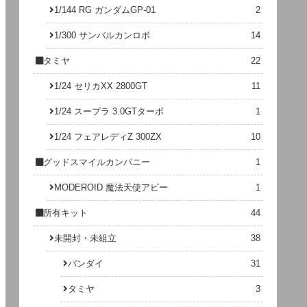
1/144 RG ガンダムGP-01
2
1/300 サンバルカンロボ
14
タミヤ
22
1/24 セリカXX 2800GT
11
1/24 スープラ 3.0GTターボ
1
1/24 フェアレディZ 300ZX
10
グッドスマイルカンパニー
1
MODEROID 魔法天使アビー
1
所有キット
44
未開封・未組立
38
バンダイ
31
タミヤ
3