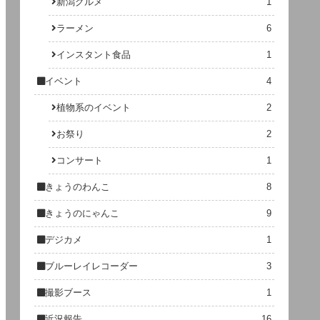
新潟グルメ
1
ラーメン
6
インスタント食品
1
イベント
4
植物系のイベント
2
お祭り
2
コンサート
1
きょうのわんこ
8
きょうのにゃんこ
9
デジカメ
1
ブルーレイレコーダー
3
撮影ブース
1
近況報告
16