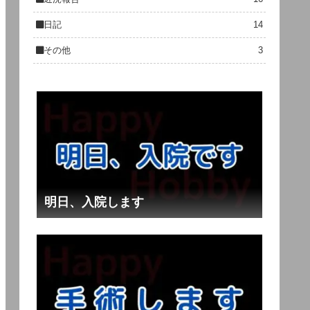
日記
14
その他
3
明日、入院します