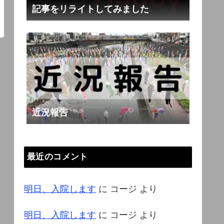
記事をリライトしてみました
近況報告
最近のコメント
明日、入院します
に
コージ
より
明日、入院します
に
コージ
より