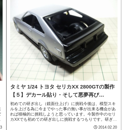
タミヤ 1/24 トヨタ セリカXX 2800GTの製作
【５】デカール貼り・そして悪夢再び…
。
初めての研ぎ出し（鏡面仕上げ）に挑戦今後は、模型スキ
装
ルを上げる為に今までやった事の無い事が出来る機会があ
ぼ
れば積極的に挑戦しようと思っています。今製作中のセリ
う
カXXでも初めての研ぎ出しに挑戦するつもりです。研ぎ出
しとは、模型に貼ったデカールと...
03
2014.02.20