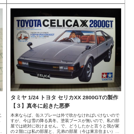
タミヤ 1/24 トヨタ セリカXX 2800GTの製作
【３】真冬に起きた悪夢
こ
本来ならば、缶スプレーは外で吹かなければいけないので
し
すが、今は雪の降る真冬。塗装ブースが無いので、私の部
う
屋では絶対に吹けません。で、どうしたかと言うと我が家
昔
の２階には私の部屋と、元弟の部屋（今は東京住まい）と