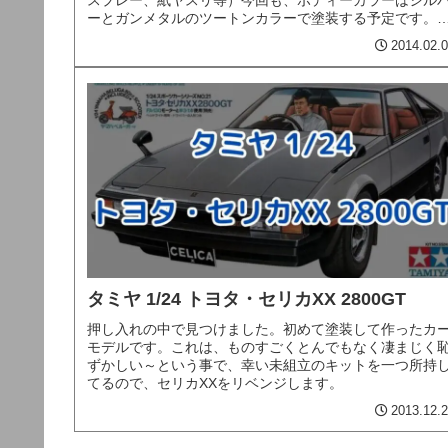
スプレー、紙ヤスリ等）今回も、ボディーカラーはシル
ーとガンメタルのツートンカラーで塗装する予定です。
アブラシは持ってないし、筆ムラ...
2014.02.
タミヤ 1/24 トヨタ・セリカXX 2800GT
押し入れの中で見つけました。初めて塗装して作ったカ
モデルです。これは、ものすごくとんでもなく凄まじく
ずかしい～という事で、幸い未組立のキットを一つ所持
てるので、セリカXXをリベンジします。
2013.12.