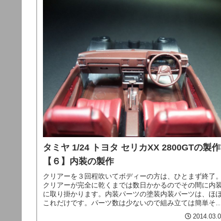
タミヤ 1/24 トヨタ セリカXX 2800GTの製作
【６】内装の製作
クリアーを３回程吹いてボディーの方は、ひとまず終了
クリアーが完全に乾くまでは数日かかるのでその間に内
に取り掛かります。内装パーツの塗装内装パーツは、ほ
これだけです。パーツ数は少ないので組み立ては簡単そ
ですが、問題は塗料。内装は３色の...
2014.03.