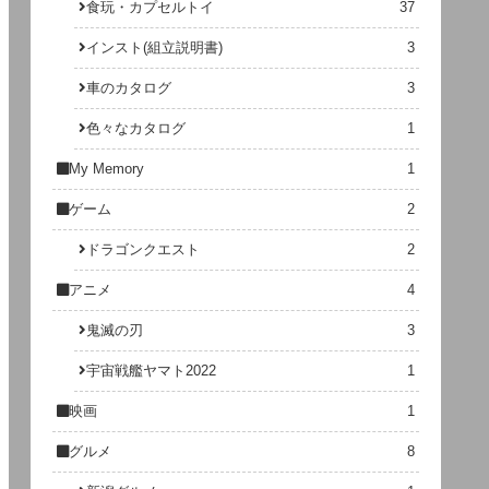
食玩・カプセルトイ
37
インスト(組立説明書)
3
車のカタログ
3
色々なカタログ
1
My Memory
1
ゲーム
2
ドラゴンクエスト
2
アニメ
4
鬼滅の刃
3
宇宙戦艦ヤマト2022
1
映画
1
グルメ
8