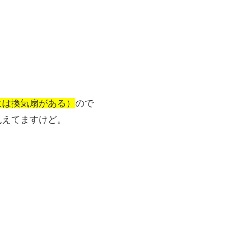
り
。
には換気扇がある）
ので
見えてますけど。