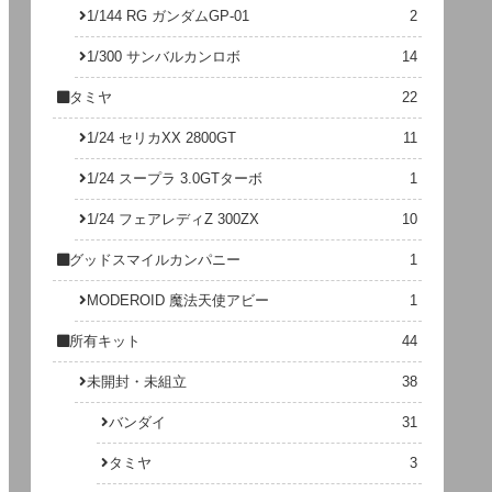
1/144 RG ガンダムGP-01
2
1/300 サンバルカンロボ
14
タミヤ
22
1/24 セリカXX 2800GT
11
1/24 スープラ 3.0GTターボ
1
1/24 フェアレディZ 300ZX
10
グッドスマイルカンパニー
1
MODEROID 魔法天使アビー
1
所有キット
44
未開封・未組立
38
バンダイ
31
タミヤ
3