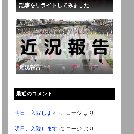
記事をリライトしてみました
近況報告
最近のコメント
明日、入院します
に
コージ
より
明日、入院します
に
コージ
より