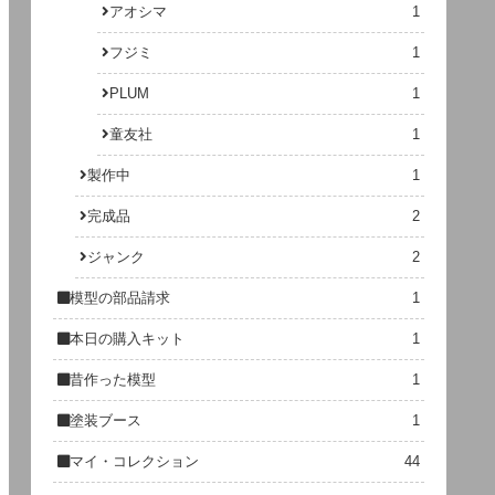
アオシマ
1
フジミ
1
PLUM
1
童友社
1
製作中
1
完成品
2
ジャンク
2
模型の部品請求
1
本日の購入キット
1
昔作った模型
1
塗装ブース
1
マイ・コレクション
44