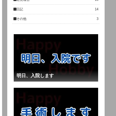
日記
14
その他
3
明日、入院します