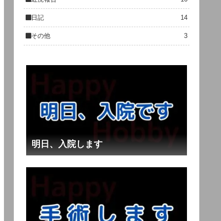
日記
14
その他
3
明日、入院します