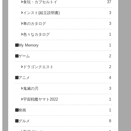
食玩・カプセルトイ
37
インスト(組立説明書)
3
車のカタログ
3
色々なカタログ
1
My Memory
1
ゲーム
2
ドラゴンクエスト
2
アニメ
4
鬼滅の刃
3
宇宙戦艦ヤマト2022
1
映画
1
グルメ
8