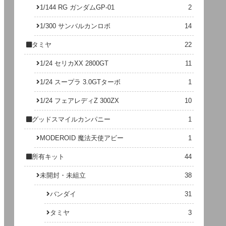
1/144 RG ガンダムGP-01
2
1/300 サンバルカンロボ
14
タミヤ
22
1/24 セリカXX 2800GT
11
1/24 スープラ 3.0GTターボ
1
1/24 フェアレディZ 300ZX
10
グッドスマイルカンパニー
1
MODEROID 魔法天使アビー
1
所有キット
44
未開封・未組立
38
バンダイ
31
タミヤ
3