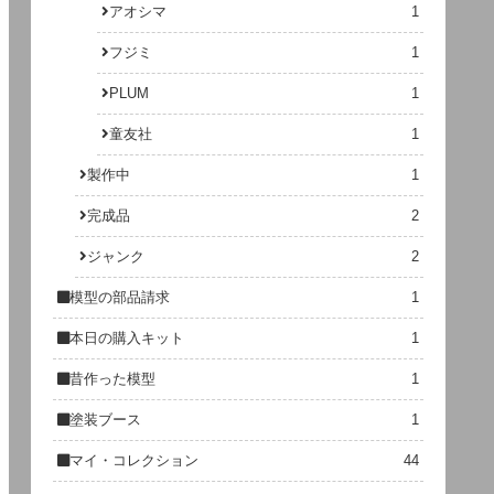
アオシマ
1
フジミ
1
PLUM
1
童友社
1
製作中
1
完成品
2
ジャンク
2
模型の部品請求
1
本日の購入キット
1
昔作った模型
1
塗装ブース
1
マイ・コレクション
44