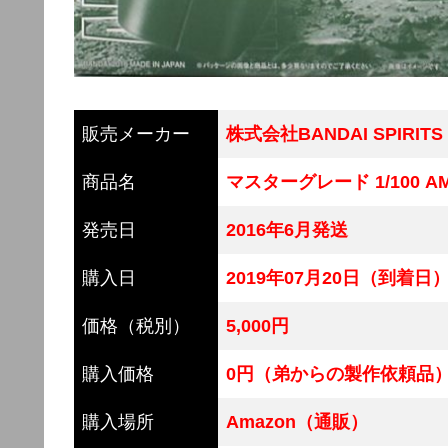
販売メーカー
株式会社BANDAI SPIRITS
商品名
マスターグレード 1/100 A
発売日
2016年6月発送
購入日
2019年07月20日（到着日
価格（税別）
5,000円
購入価格
0円（弟からの製作依頼品
購入場所
Amazon（通販）