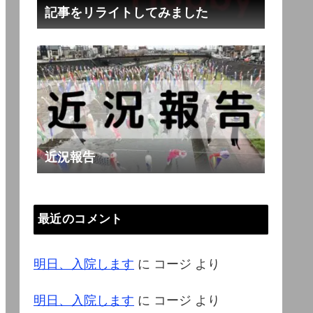
記事をリライトしてみました
近況報告
最近のコメント
明日、入院します
に
コージ
より
明日、入院します
に
コージ
より