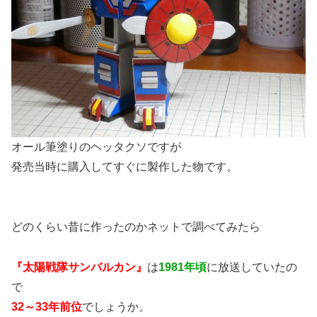
オール筆塗りのヘッタクソですが
発売当時に購入してすぐに製作した物です。
どのくらい昔に作ったのかネットで調べてみたら
『太陽戦隊サンバルカン』
は
1981年頃
に放送していたの
で
32～33年前位
でしょうか。