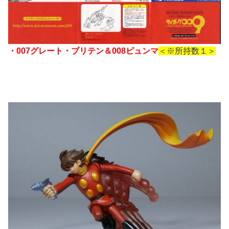
・007グレート・ブリテン＆008ピュンマ
＜※所持数１＞