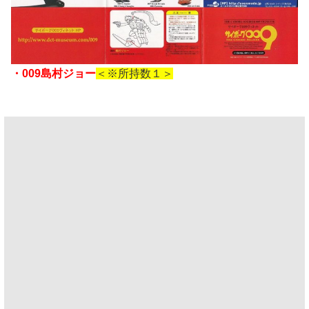
・009島村ジョー
＜※所持数１＞