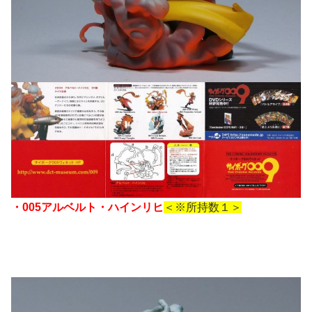
・005アルベルト・ハインリヒ
＜※所持数１＞