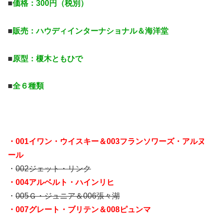
■
価格：300円（税別）
■
販売：ハウディインターナショナル＆海洋堂
■
原型：榎木ともひで
■
全６種類
・001イワン・ウイスキー＆003フランソワーズ・アルヌ
ール
・
002ジェット・リンク
・004アルベルト・ハインリヒ
・
005Ｇ・ジュニア＆006張々湖
・007グレート・ブリテン＆008ピュンマ